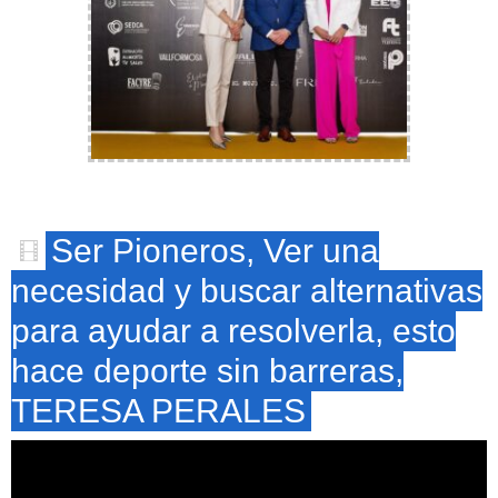
Ser Pioneros, Ver una
necesidad y buscar alternativas
para ayudar a resolverla, esto
hace deporte sin barreras,
TERESA PERALES