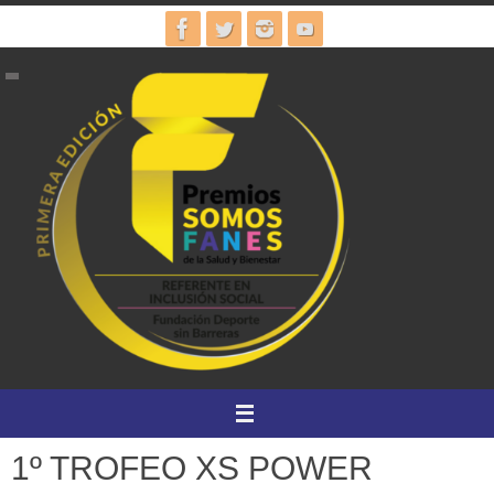
Ir
al
contenido
1º TROFEO XS POWER