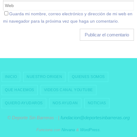
Guarda mi nombre, correo electrónico y dirección de mi web en
mi navegador para la próxima vez que haga un comentario.
INICIO
NUESTRO ORIGEN
QUIENES SOMOS
QUE HACEMOS
VIDEOS CANAL YOUTUBE
QUIERO AYUDAROS
NOS AYUDAN
NOTICIAS
© Deporte Sin Barreras · |
fundacion@deportesinbarreras.org
Funciona con
Nirvana
&
WordPress.