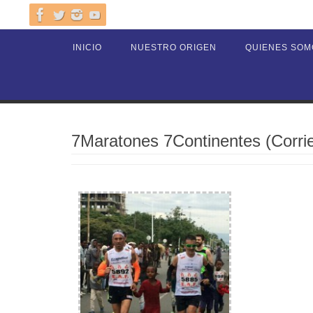
Ir
al
Ir
INICIO
NUESTRO ORIGEN
QUIENES SOM
contenido
al
contenido
7Maratones 7Continentes (Corri