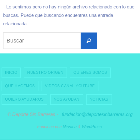
Lo sentimos pero no hay ningún archivo relacionado con lo que
buscas. Puede que buscando encuentres una entrada
relacionada.
Buscar:
Buscar
INICIO
NUESTRO ORIGEN
QUIENES SOMOS
QUE HACEMOS
VIDEOS CANAL YOUTUBE
QUIERO AYUDAROS
NOS AYUDAN
NOTICIAS
© Deporte Sin Barreras · |
fundacion@deportesinbarreras.org
Funciona con
Nirvana
&
WordPress.