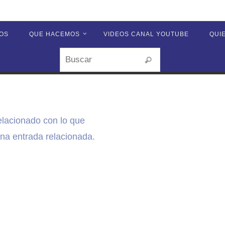
OS
QUE HACEMOS
VIDEOS CANAL YOUTUBE
QUI
Buscar:
Buscar
elacionado con lo que
a entrada relacionada.
r: