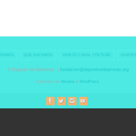
 SOMOS
QUE HACEMOS
VIDEOS CANAL YOUTUBE
QUIERO
© Deporte Sin Barreras · |
fundacion@deportesinbarreras.org
Funciona con
Nirvana
&
WordPress.