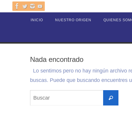
Ir
al
Ir
INICIO
NUESTRO ORIGEN
QUIENES SOM
contenido
al
contenido
Nada encontrado
Lo sentimos pero no hay ningún archivo r
buscas. Puede que buscando encuentres un
Busca
Buscar