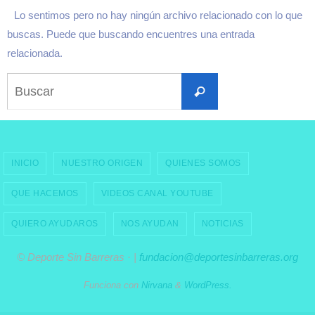
Lo sentimos pero no hay ningún archivo relacionado con lo que
buscas. Puede que buscando encuentres una entrada
relacionada.
Buscar:
Buscar
INICIO
NUESTRO ORIGEN
QUIENES SOMOS
QUE HACEMOS
VIDEOS CANAL YOUTUBE
QUIERO AYUDAROS
NOS AYUDAN
NOTICIAS
© Deporte Sin Barreras · |
fundacion@deportesinbarreras.org
Funciona con
Nirvana
&
WordPress.