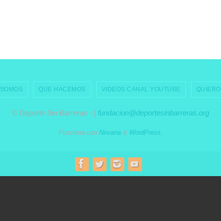
 SOMOS
QUE HACEMOS
VIDEOS CANAL YOUTUBE
QUIERO
© Deporte Sin Barreras · |
fundacion@deportesinbarreras.org
Funciona con
Nirvana
&
WordPress.