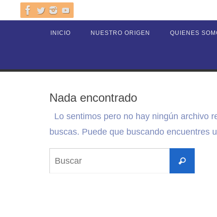
Ir
al
Ir
INICIO
NUESTRO ORIGEN
QUIENES SOM
contenido
al
contenido
Nada encontrado
Lo sentimos pero no hay ningún archivo r
buscas. Puede que buscando encuentres un
Busca
Buscar