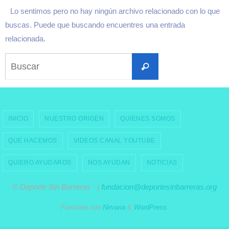
Lo sentimos pero no hay ningún archivo relacionado con lo que
buscas. Puede que buscando encuentres una entrada
relacionada.
Buscar:
Buscar
INICIO
NUESTRO ORIGEN
QUIENES SOMOS
QUE HACEMOS
VIDEOS CANAL YOUTUBE
QUIERO AYUDAROS
NOS AYUDAN
NOTICIAS
© Deporte Sin Barreras · |
fundacion@deportesinbarreras.org
Funciona con
Nirvana
&
WordPress.