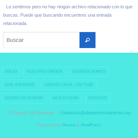
Lo sentimos pero no hay ningún archivo relacionado con lo que
buscas. Puede que buscando encuentres una entrada
relacionada.
Buscar:
Buscar
INICIO
NUESTRO ORIGEN
QUIENES SOMOS
QUE HACEMOS
VIDEOS CANAL YOUTUBE
QUIERO AYUDAROS
NOS AYUDAN
NOTICIAS
© Deporte Sin Barreras · |
fundacion@deportesinbarreras.org
Funciona con
Nirvana
&
WordPress.