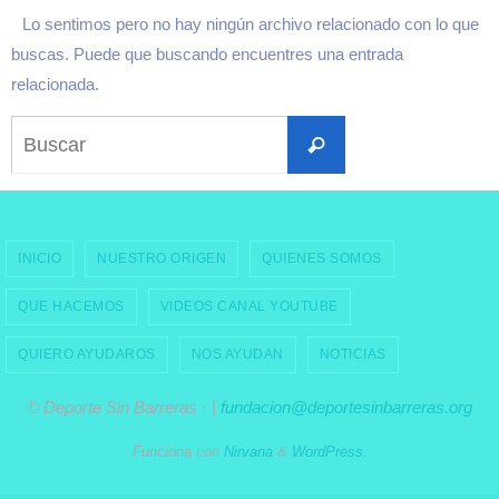
Lo sentimos pero no hay ningún archivo relacionado con lo que
buscas. Puede que buscando encuentres una entrada
relacionada.
Buscar:
Buscar
INICIO
NUESTRO ORIGEN
QUIENES SOMOS
QUE HACEMOS
VIDEOS CANAL YOUTUBE
QUIERO AYUDAROS
NOS AYUDAN
NOTICIAS
© Deporte Sin Barreras · |
fundacion@deportesinbarreras.org
Funciona con
Nirvana
&
WordPress.