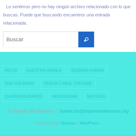
Lo sentimos pero no hay ningún archivo relacionado con lo que
buscas. Puede que buscando encuentres una entrada
relacionada.
Buscar:
Buscar
INICIO
NUESTRO ORIGEN
QUIENES SOMOS
QUE HACEMOS
VIDEOS CANAL YOUTUBE
QUIERO AYUDAROS
NOS AYUDAN
NOTICIAS
© Deporte Sin Barreras · |
fundacion@deportesinbarreras.org
Funciona con
Nirvana
&
WordPress.