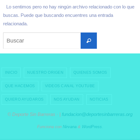
Lo sentimos pero no hay ningún archivo relacionado con lo que
buscas. Puede que buscando encuentres una entrada
relacionada.
Buscar:
Buscar
INICIO
NUESTRO ORIGEN
QUIENES SOMOS
QUE HACEMOS
VIDEOS CANAL YOUTUBE
QUIERO AYUDAROS
NOS AYUDAN
NOTICIAS
© Deporte Sin Barreras · |
fundacion@deportesinbarreras.org
Funciona con
Nirvana
&
WordPress.