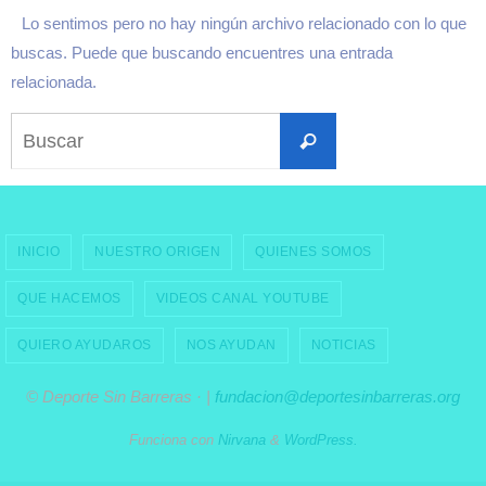
Lo sentimos pero no hay ningún archivo relacionado con lo que
buscas. Puede que buscando encuentres una entrada
relacionada.
Buscar:
Buscar
INICIO
NUESTRO ORIGEN
QUIENES SOMOS
QUE HACEMOS
VIDEOS CANAL YOUTUBE
QUIERO AYUDAROS
NOS AYUDAN
NOTICIAS
© Deporte Sin Barreras · |
fundacion@deportesinbarreras.org
Funciona con
Nirvana
&
WordPress.