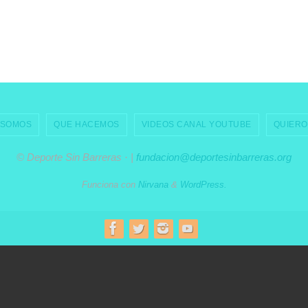
 SOMOS
QUE HACEMOS
VIDEOS CANAL YOUTUBE
QUIERO
© Deporte Sin Barreras · |
fundacion@deportesinbarreras.org
Funciona con
Nirvana
&
WordPress.