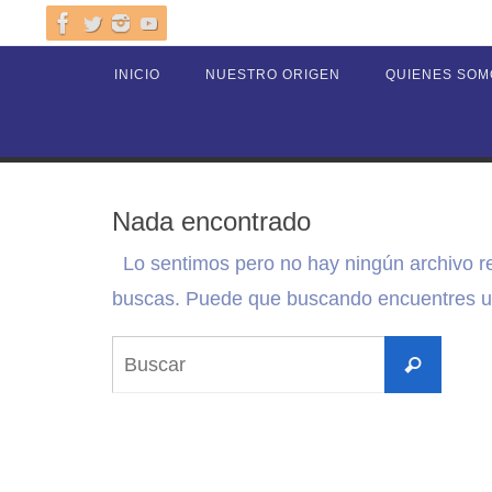
Ir
al
Ir
INICIO
NUESTRO ORIGEN
QUIENES SOM
contenido
al
contenido
Nada encontrado
Lo sentimos pero no hay ningún archivo r
buscas. Puede que buscando encuentres un
Busca
Buscar