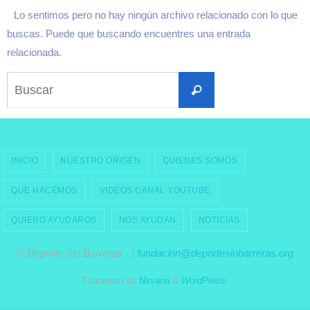
Lo sentimos pero no hay ningún archivo relacionado con lo que
buscas. Puede que buscando encuentres una entrada
relacionada.
Buscar:
Buscar
INICIO
NUESTRO ORIGEN
QUIENES SOMOS
QUE HACEMOS
VIDEOS CANAL YOUTUBE
QUIERO AYUDAROS
NOS AYUDAN
NOTICIAS
© Deporte Sin Barreras · |
fundacion@deportesinbarreras.org
Funciona con
Nirvana
&
WordPress.