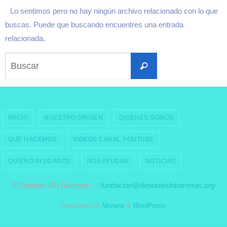
Lo sentimos pero no hay ningún archivo relacionado con lo que
buscas. Puede que buscando encuentres una entrada
relacionada.
Buscar:
Buscar
INICIO
NUESTRO ORIGEN
QUIENES SOMOS
QUE HACEMOS
VIDEOS CANAL YOUTUBE
QUIERO AYUDAROS
NOS AYUDAN
NOTICIAS
© Deporte Sin Barreras · |
fundacion@deportesinbarreras.org
Funciona con
Nirvana
&
WordPress.