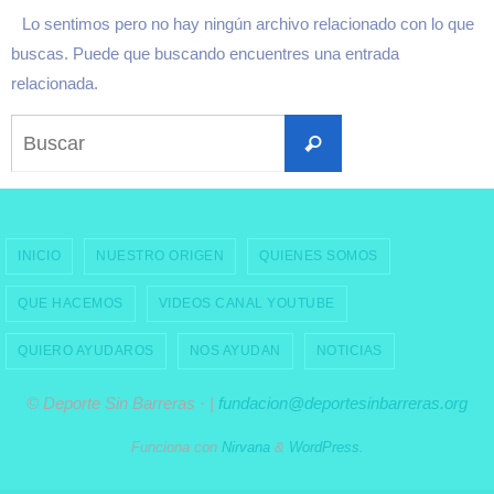
Lo sentimos pero no hay ningún archivo relacionado con lo que
buscas. Puede que buscando encuentres una entrada
relacionada.
Buscar:
Buscar
INICIO
NUESTRO ORIGEN
QUIENES SOMOS
QUE HACEMOS
VIDEOS CANAL YOUTUBE
QUIERO AYUDAROS
NOS AYUDAN
NOTICIAS
© Deporte Sin Barreras · |
fundacion@deportesinbarreras.org
Funciona con
Nirvana
&
WordPress.