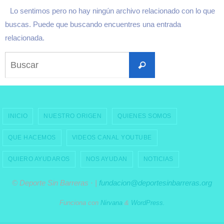
Lo sentimos pero no hay ningún archivo relacionado con lo que
buscas. Puede que buscando encuentres una entrada
relacionada.
Buscar:
Buscar
INICIO
NUESTRO ORIGEN
QUIENES SOMOS
QUE HACEMOS
VIDEOS CANAL YOUTUBE
QUIERO AYUDAROS
NOS AYUDAN
NOTICIAS
© Deporte Sin Barreras · |
fundacion@deportesinbarreras.org
Funciona con
Nirvana
&
WordPress.