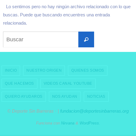
Lo sentimos pero no hay ningún archivo relacionado con lo que
buscas. Puede que buscando encuentres una entrada
relacionada.
Buscar:
Buscar
INICIO
NUESTRO ORIGEN
QUIENES SOMOS
QUE HACEMOS
VIDEOS CANAL YOUTUBE
QUIERO AYUDAROS
NOS AYUDAN
NOTICIAS
© Deporte Sin Barreras · |
fundacion@deportesinbarreras.org
Funciona con
Nirvana
&
WordPress.