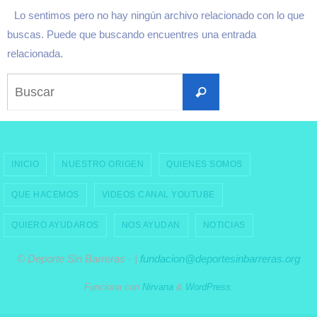
Lo sentimos pero no hay ningún archivo relacionado con lo que
buscas. Puede que buscando encuentres una entrada
relacionada.
Buscar:
Buscar
INICIO
NUESTRO ORIGEN
QUIENES SOMOS
QUE HACEMOS
VIDEOS CANAL YOUTUBE
QUIERO AYUDAROS
NOS AYUDAN
NOTICIAS
© Deporte Sin Barreras · |
fundacion@deportesinbarreras.org
Funciona con
Nirvana
&
WordPress.