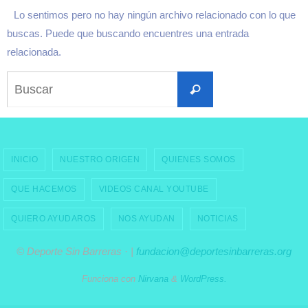
Lo sentimos pero no hay ningún archivo relacionado con lo que
buscas. Puede que buscando encuentres una entrada
relacionada.
Buscar:
Buscar
INICIO
NUESTRO ORIGEN
QUIENES SOMOS
QUE HACEMOS
VIDEOS CANAL YOUTUBE
QUIERO AYUDAROS
NOS AYUDAN
NOTICIAS
© Deporte Sin Barreras · |
fundacion@deportesinbarreras.org
Funciona con
Nirvana
&
WordPress.