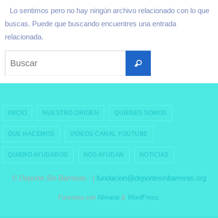
Lo sentimos pero no hay ningún archivo relacionado con lo que
buscas. Puede que buscando encuentres una entrada
relacionada.
Buscar:
Buscar
INICIO
NUESTRO ORIGEN
QUIENES SOMOS
QUE HACEMOS
VIDEOS CANAL YOUTUBE
QUIERO AYUDAROS
NOS AYUDAN
NOTICIAS
© Deporte Sin Barreras · |
fundacion@deportesinbarreras.org
Funciona con
Nirvana
&
WordPress.