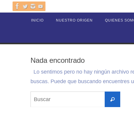
Ir
al
Ir
INICIO
NUESTRO ORIGEN
QUIENES SOM
contenido
al
contenido
Nada encontrado
Lo sentimos pero no hay ningún archivo r
buscas. Puede que buscando encuentres un
Busca
Buscar