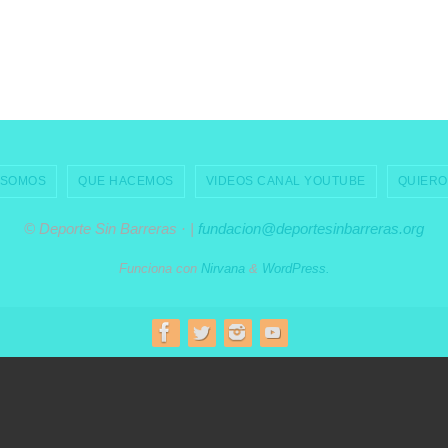
 SOMOS
QUE HACEMOS
VIDEOS CANAL YOUTUBE
QUIERO
© Deporte Sin Barreras · |
fundacion@deportesinbarreras.org
Funciona con
Nirvana
&
WordPress.