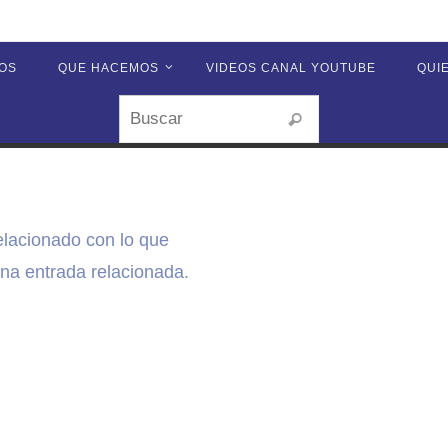
OS
QUE HACEMOS
VIDEOS CANAL YOUTUBE
QUI
Buscar:
Buscar
elacionado con lo que
a entrada relacionada.
r: