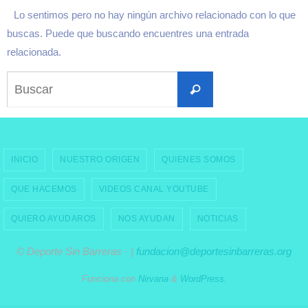
Lo sentimos pero no hay ningún archivo relacionado con lo que
buscas. Puede que buscando encuentres una entrada
relacionada.
Buscar:
Buscar
INICIO
NUESTRO ORIGEN
QUIENES SOMOS
QUE HACEMOS
VIDEOS CANAL YOUTUBE
QUIERO AYUDAROS
NOS AYUDAN
NOTICIAS
© Deporte Sin Barreras · |
fundacion@deportesinbarreras.org
Funciona con
Nirvana
&
WordPress.