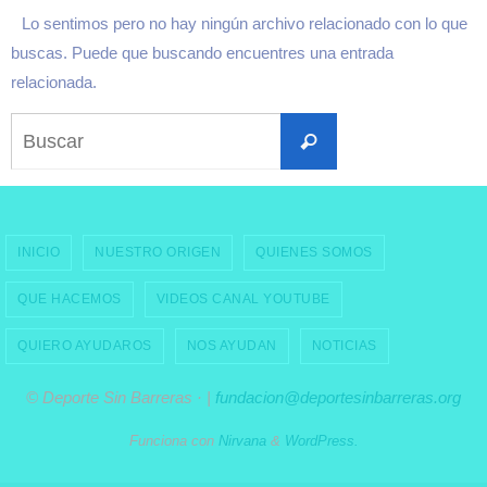
Lo sentimos pero no hay ningún archivo relacionado con lo que
buscas. Puede que buscando encuentres una entrada
relacionada.
Buscar:
Buscar
INICIO
NUESTRO ORIGEN
QUIENES SOMOS
QUE HACEMOS
VIDEOS CANAL YOUTUBE
QUIERO AYUDAROS
NOS AYUDAN
NOTICIAS
© Deporte Sin Barreras · |
fundacion@deportesinbarreras.org
Funciona con
Nirvana
&
WordPress.