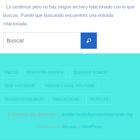
Lo sentimos pero no hay ningún archivo relacionado con lo que
buscas. Puede que buscando encuentres una entrada
relacionada.
Buscar:
Buscar
INICIO
NUESTRO ORIGEN
QUIENES SOMOS
QUE HACEMOS
VIDEOS CANAL YOUTUBE
QUIERO AYUDAROS
NOS AYUDAN
NOTICIAS
© Deporte Sin Barreras · |
fundacion@deportesinbarreras.org
Funciona con
Nirvana
&
WordPress.