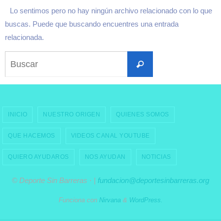
Lo sentimos pero no hay ningún archivo relacionado con lo que
buscas. Puede que buscando encuentres una entrada
relacionada.
Buscar:
Buscar
INICIO
NUESTRO ORIGEN
QUIENES SOMOS
QUE HACEMOS
VIDEOS CANAL YOUTUBE
QUIERO AYUDAROS
NOS AYUDAN
NOTICIAS
© Deporte Sin Barreras · |
fundacion@deportesinbarreras.org
Funciona con
Nirvana
&
WordPress.