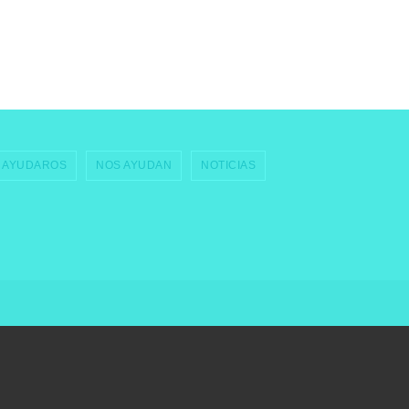
 AYUDAROS
NOS AYUDAN
NOTICIAS