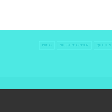
INICIO
NUESTRO ORIGEN
QUIENES