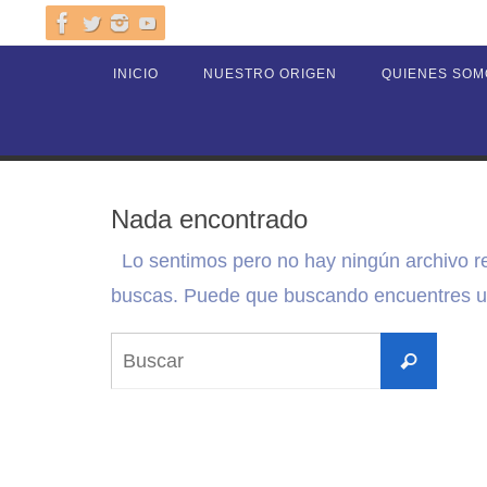
Ir
al
Ir
INICIO
NUESTRO ORIGEN
QUIENES SOM
contenido
al
contenido
Nada encontrado
Lo sentimos pero no hay ningún archivo r
buscas. Puede que buscando encuentres un
Busca
Buscar