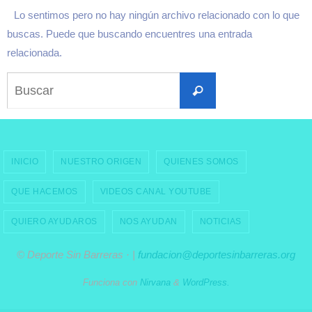
Lo sentimos pero no hay ningún archivo relacionado con lo que
buscas. Puede que buscando encuentres una entrada
relacionada.
Buscar:
Buscar
INICIO
NUESTRO ORIGEN
QUIENES SOMOS
QUE HACEMOS
VIDEOS CANAL YOUTUBE
QUIERO AYUDAROS
NOS AYUDAN
NOTICIAS
© Deporte Sin Barreras · |
fundacion@deportesinbarreras.org
Funciona con
Nirvana
&
WordPress.