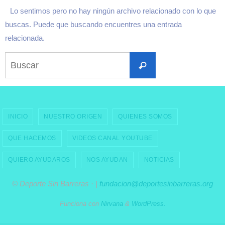
Lo sentimos pero no hay ningún archivo relacionado con lo que
buscas. Puede que buscando encuentres una entrada
relacionada.
Buscar:
Buscar
INICIO
NUESTRO ORIGEN
QUIENES SOMOS
QUE HACEMOS
VIDEOS CANAL YOUTUBE
QUIERO AYUDAROS
NOS AYUDAN
NOTICIAS
© Deporte Sin Barreras · |
fundacion@deportesinbarreras.org
Funciona con
Nirvana
&
WordPress.