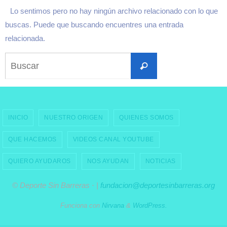
Lo sentimos pero no hay ningún archivo relacionado con lo que
buscas. Puede que buscando encuentres una entrada
relacionada.
Buscar:
Buscar
INICIO
NUESTRO ORIGEN
QUIENES SOMOS
QUE HACEMOS
VIDEOS CANAL YOUTUBE
QUIERO AYUDAROS
NOS AYUDAN
NOTICIAS
© Deporte Sin Barreras · |
fundacion@deportesinbarreras.org
Funciona con
Nirvana
&
WordPress.