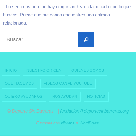
Lo sentimos pero no hay ningún archivo relacionado con lo que
buscas. Puede que buscando encuentres una entrada
relacionada.
Buscar:
Buscar
INICIO
NUESTRO ORIGEN
QUIENES SOMOS
QUE HACEMOS
VIDEOS CANAL YOUTUBE
QUIERO AYUDAROS
NOS AYUDAN
NOTICIAS
© Deporte Sin Barreras · |
fundacion@deportesinbarreras.org
Funciona con
Nirvana
&
WordPress.