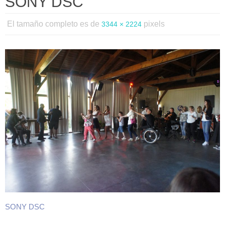
SONY DSC
El tamaño completo es de
pixels
3344 × 2224
SONY DSC