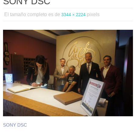
SONY DSC
El tamaño completo es de
pixels
3344 × 2224
SONY DSC