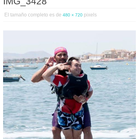
IMG_3428
El tamaño completo es de
pixels
480 × 720