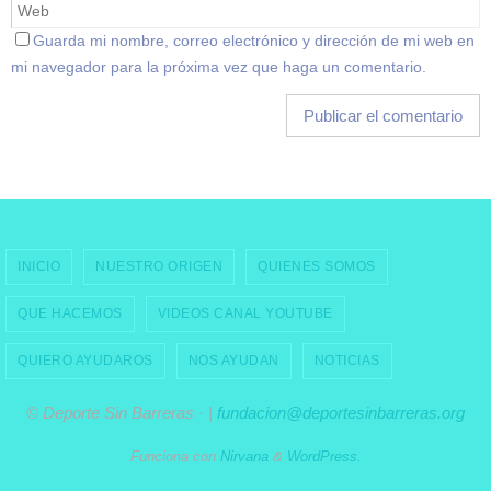
Guarda mi nombre, correo electrónico y dirección de mi web en
mi navegador para la próxima vez que haga un comentario.
INICIO
NUESTRO ORIGEN
QUIENES SOMOS
QUE HACEMOS
VIDEOS CANAL YOUTUBE
QUIERO AYUDAROS
NOS AYUDAN
NOTICIAS
© Deporte Sin Barreras · |
fundacion@deportesinbarreras.org
Funciona con
Nirvana
&
WordPress.