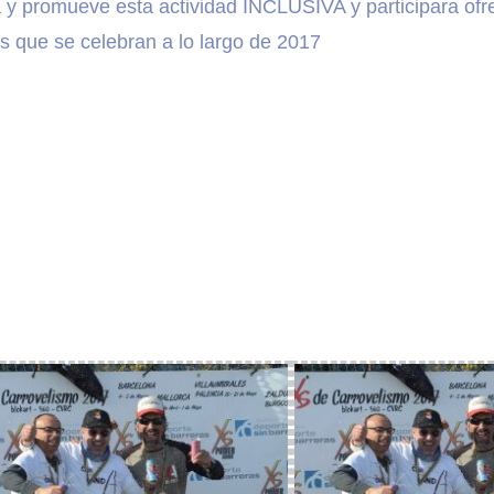
 promueve esta actividad INCLUSIVA y participara ofreci
s que se celebran a lo largo de 2017