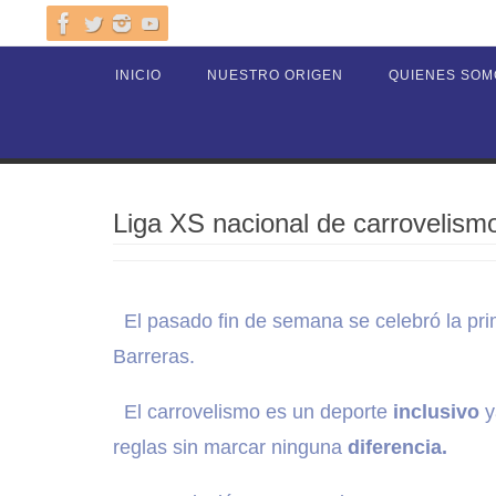
Ir
al
Ir
INICIO
NUESTRO ORIGEN
QUIENES SOM
contenido
al
contenido
Liga XS nacional de carrovelism
El pasado fin de semana se celebró la pr
Barreras.
El carrovelismo es un deporte
inclusivo
y
reglas sin marcar ninguna
diferencia.